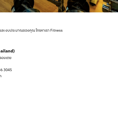
กิจและงบประมาณของคุณ โทรหาเรา Fitness
hailand)
คลองเตย
136 3045
h